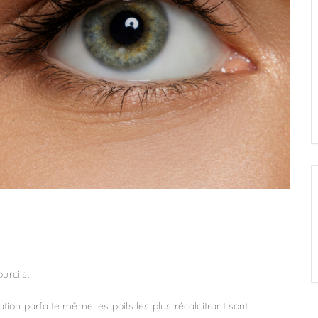
urcils.
ion parfaite même les poils les plus récalcitrant sont