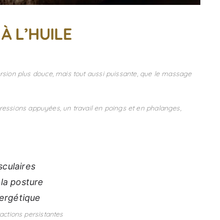
À L’HUILE
sion plus douce, mais tout aussi puissante, que le massage
 pressions appuyées, un travail en poings et en phalanges,
sculaires
 la posture
nergétique
actions persistantes