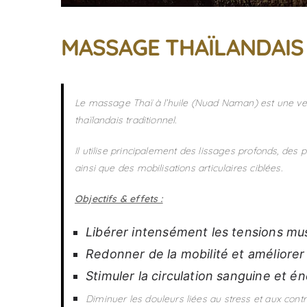
MASSAGE THAÏLANDAIS 
Le massage Thaï à l’huile (Nuad Naman) est une ver
thaïlandais traditionnel.
Il utilise principalement des lissages profonds, des
ainsi que des mobilisations articulaires ciblées.
Objectifs & effets :
Libérer intensément les tensions mu
Redonner de la mobilité et améliorer
Stimuler la circulation sanguine et é
Diminuer les douleurs liées au stress et aux contr