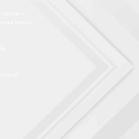
 fait leur
aurez besoin.
 de
ions et
.