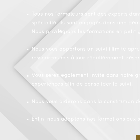
Tous nos formateurs sont des experts dan
spécialité. Ils sont engagés dans une dém
Nous privilégions les formations en petit
Nous vous apportons un suivi illimité apr
ressources mis à jour régulièrement, rése
Vous serez également invité dans notre g
expériences afin de consolider le suivi.
Nous vous aiderons dans la constitution 
Enfin, nous adaptons nos formations aux s