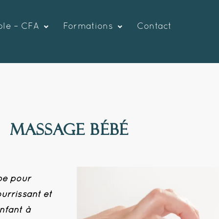
ole – CFA
Formations
Contact
massage BÉBÉ
bé pour
urrissant et
enfant à