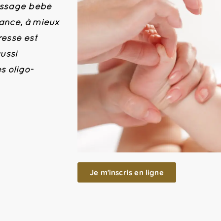
assage bébé
sance, à mieux
ressé est
ussi
s oligo-
Je m'inscris en ligne