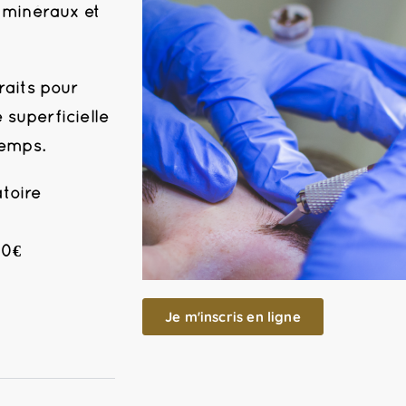
 minéraux et
raits pour
e superficielle
temps.
atoire
50€
Je m'inscris en ligne