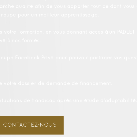
arche qualité afin de vous apporter tout ce dont vous 
 groupe pour un meilleur apprentissage.
ès votre formation, en vous donnant accès à un PADLET
rvé à nos formés.
roupe Facebook Privé pour pouvoir partager vos quest
de votre dossier de demande de financement.
ituations de handicap après une étude d’adaptabilité
CONTACTEZ-NOUS