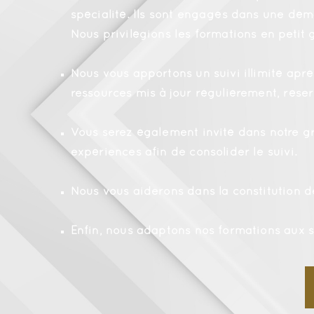
spécialité. Ils sont engagés dans une dém
Nous privilégions les formations en petit
Nous vous apportons un suivi illimité apr
ressources mis à jour régulièrement, rése
Vous serez également invité dans notre g
expériences afin de consolider le suivi.
Nous vous aiderons dans la constitution 
Enfin, nous adaptons nos formations aux s