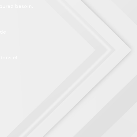
aurez besoin.
 de
ions et
.