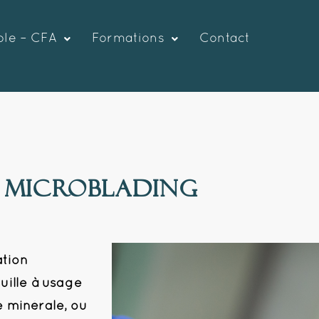
ole – CFA
Formations
Contact
Microblading
ation
uille à usage
e minérale, ou